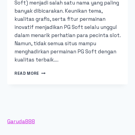
Soft) menjadi salah satu nama yang paling
banyak dibicarakan. Keunikan tema,
kualitas grafis, serta fitur permainan
inovatif menjadikan PG Soft selalu unggul
dalam menarik perhatian para pecinta slot.
Namun, tidak semua situs mampu
menghadirkan permainan PG Soft dengan
kualitas terbaik….
JINGGA888
READ MORE
SITUS
SLOT
PG
SOFT
DENGAN
KUALITAS
PERMAINAN
Garuda888
TERBAIK