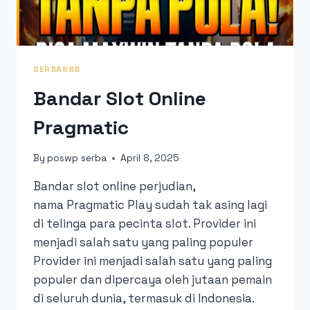
SERBA888
Bandar Slot Online
Pragmatic
By
poswp serba
April 8, 2025
Bandar slot online perjudian,
nama Pragmatic Play sudah tak asing lagi
di telinga para pecinta slot. Provider ini
menjadi salah satu yang paling populer
Provider ini menjadi salah satu yang paling
populer dan dipercaya oleh jutaan pemain
di seluruh dunia, termasuk di Indonesia.