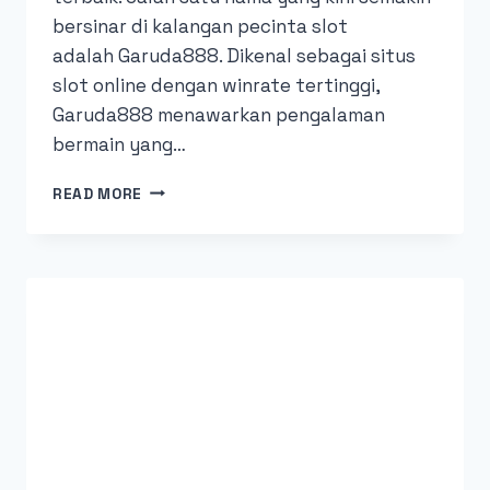
bersinar di kalangan pecinta slot
adalah Garuda888. Dikenal sebagai situs
slot online dengan winrate tertinggi,
Garuda888 menawarkan pengalaman
bermain yang…
GARUDA888:
READ MORE
SLOT
ONLINE
DENGAN
WINRATE
TERTINGGI