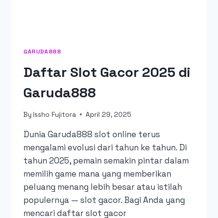
GARUDA888
Daftar Slot Gacor 2025 di
Garuda888
By
Issho Fujitora
April 29, 2025
Dunia Garuda888 slot online terus
mengalami evolusi dari tahun ke tahun. Di
tahun 2025, pemain semakin pintar dalam
memilih game mana yang memberikan
peluang menang lebih besar atau istilah
populernya — slot gacor. Bagi Anda yang
mencari daftar slot gacor