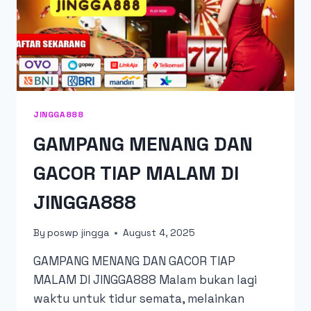
JINGGA888
GAMPANG MENANG DAN
GACOR TIAP MALAM DI
JINGGA888
By
poswp jingga
August 4, 2025
GAMPANG MENANG DAN GACOR TIAP
MALAM DI JINGGA888 Malam bukan lagi
waktu untuk tidur semata, melainkan