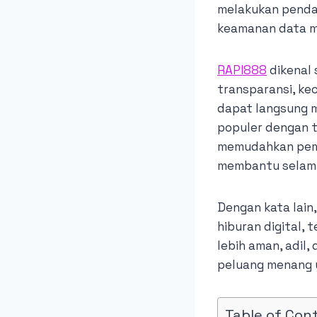
melakukan pendaf
keamanan data m
RAPI888
dikenal 
transparansi, kec
dapat langsung m
populer dengan ti
memudahkan pema
membantu selama
Dengan kata lain
hiburan digital,
lebih aman, adil
peluang menang ya
Table of Con