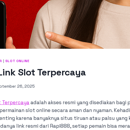
R
|
SLOT ONLINE
ink Slot Terpercaya
ptember 26, 2025
t Terpercaya
adalah akses resmi yang disediakan bagi 
permainan slot online secara aman dan nyaman. Kehadira
enting karena banyaknya situs tiruan atau palsu yang
danya link resmi dari Rapi888, setiap pemain bisa mer