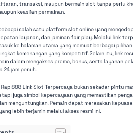
taran, transaksi, maupun bermain slot tanpa perlu kh
aupun keaslian permainan.
sebagai salah satu platform slot online yang mengede
epatan layanan, dan jaminan fair play. Melalui link te
asuk ke halaman utama yang memuat berbagai pilihan
ngkat kemenangan yang kompetitif. Selain itu, link resm
in dalam mengakses promo, bonus, serta layanan pel
 24 jam penuh.
, Rapi888 Link Slot Terpercaya bukan sekadar pintu m
 tetapi juga simbol kepercayaan yang memastikan peng
, dan menguntungkan. Pemain dapat merasakan kepuasa
ng lebih terjamin melalui akses resmi ini.
tents