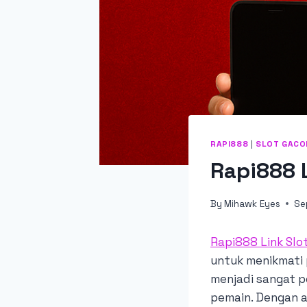
RAPI888
|
SLOT GACO
Rapi888 L
By
Mihawk Eyes
Se
Rapi888 Link Slo
untuk menikmati 
menjadi sangat p
pemain. Dengan a