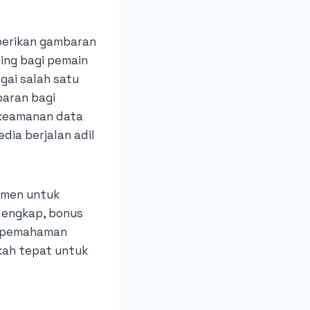
berikan gambaran
ing bagi pemain
gai salah satu
paran bagi
 keamanan data
dia berjalan adil
men untuk
 lengkap, bonus
an pemahaman
kah tepat untuk