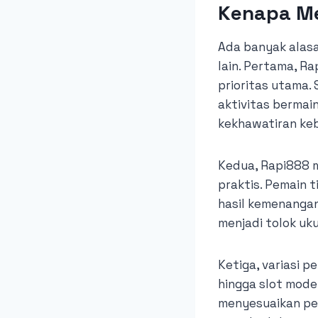
Kenapa Me
Ada banyak alasa
lain. Pertama, R
prioritas utama.
aktivitas bermai
kekhawatiran keb
Kedua, Rapi888 
praktis. Pemain 
hasil kemenangan.
menjadi tolok uk
Ketiga, variasi p
hingga slot mode
menyesuaikan per