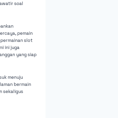
awatir soal
pankan
rpercaya, pemain
 permainan slot
i ini juga
anggan yang siap
asuk menuju
alaman bermain
n sekaligus