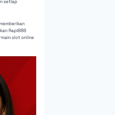
n setiap
k memberikan
ikan Rapi888
main slot online