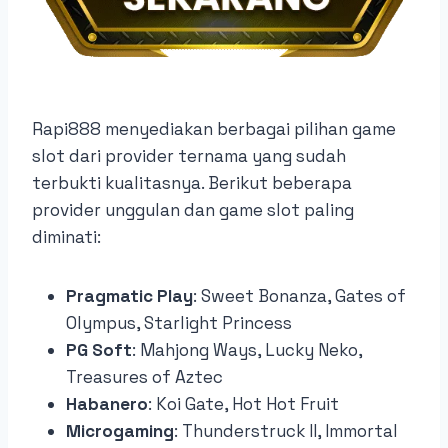
Rapi888 menyediakan berbagai pilihan game
slot dari provider ternama yang sudah
terbukti kualitasnya. Berikut beberapa
provider unggulan dan game slot paling
diminati:
Pragmatic Play
: Sweet Bonanza, Gates of
Olympus, Starlight Princess
PG Soft
: Mahjong Ways, Lucky Neko,
Treasures of Aztec
Habanero
: Koi Gate, Hot Hot Fruit
Microgaming
: Thunderstruck II, Immortal