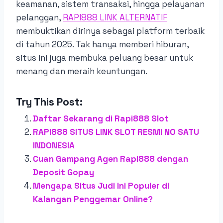
keamanan, sistem transaksi, hingga pelayanan
pelanggan,
RAPI888 LINK ALTERNATIF
membuktikan dirinya sebagai platform terbaik
di tahun 2025. Tak hanya memberi hiburan,
situs ini juga membuka peluang besar untuk
menang dan meraih keuntungan.
Try This Post:
Daftar Sekarang di Rapi888 Slot
RAPI888 SITUS LINK SLOT RESMI NO SATU
INDONESIA
Cuan Gampang Agen Rapi888 dengan
Deposit Gopay
Mengapa Situs Judi Ini Populer di
Kalangan Penggemar Online?