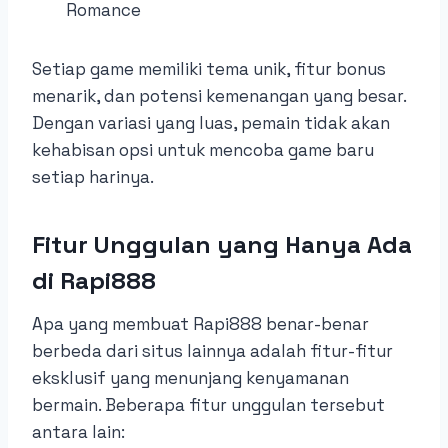
Romance
Setiap game memiliki tema unik, fitur bonus
menarik, dan potensi kemenangan yang besar.
Dengan variasi yang luas, pemain tidak akan
kehabisan opsi untuk mencoba game baru
setiap harinya.
Fitur Unggulan yang Hanya Ada
di Rapi888
Apa yang membuat Rapi888 benar-benar
berbeda dari situs lainnya adalah fitur-fitur
eksklusif yang menunjang kenyamanan
bermain. Beberapa fitur unggulan tersebut
antara lain: