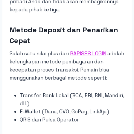
pribadi Anda dan tidak akan membagikannya
kepada pihak ketiga.
Metode Deposit dan Penarikan
Cepat
Salah satu nilai plus dari
RAPI888 LOGIN
adalah
kelengkapan metode pembayaran dan
kecepatan proses transaksi. Pemain bisa
menggunakan berbagai metode seperti:
Transfer Bank Lokal (BCA, BRI, BNI, Mandiri,
dll.)
E-Wallet (Dana, OVO, GoPay, LinkAja)
QRIS dan Pulsa Operator