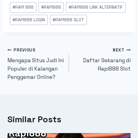
Post
#
RAPI 888
#
RAPI888
#
RAPI888 LINK ALTERNATIF
Tags:
#
RAPI888 LOGIN
#
RAPI888 SLOT
Post
PREVIOUS
NEXT
Mengapa Situs Judi Ini
Daftar Sekarang di
navigation
Populer di Kalangan
Rapi888 Slot
Penggemar Online?
Similar Posts