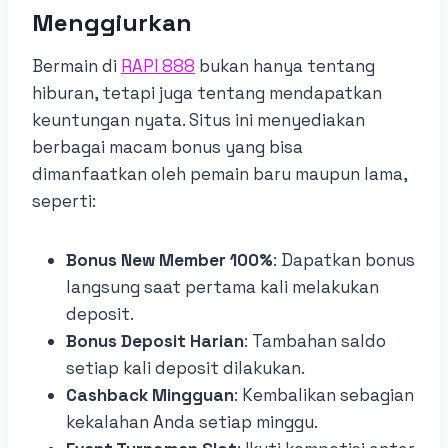
Menggiurkan
Bermain di
RAPI 888
bukan hanya tentang
hiburan, tetapi juga tentang mendapatkan
keuntungan nyata. Situs ini menyediakan
berbagai macam bonus yang bisa
dimanfaatkan oleh pemain baru maupun lama,
seperti:
Bonus New Member 100%
: Dapatkan bonus
langsung saat pertama kali melakukan
deposit.
Bonus Deposit Harian
: Tambahan saldo
setiap kali deposit dilakukan.
Cashback Mingguan
: Kembalikan sebagian
kekalahan Anda setiap minggu.