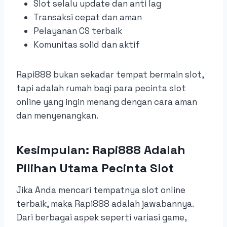
Slot selalu update dan anti lag
Transaksi cepat dan aman
Pelayanan CS terbaik
Komunitas solid dan aktif
Rapi888 bukan sekadar tempat bermain slot,
tapi adalah rumah bagi para pecinta slot
online yang ingin menang dengan cara aman
dan menyenangkan.
Kesimpulan: Rapi888 Adalah
Pilihan Utama Pecinta Slot
Jika Anda mencari tempatnya slot online
terbaik, maka Rapi888 adalah jawabannya.
Dari berbagai aspek seperti variasi game,