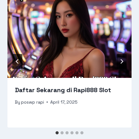
Daftar Sekarang di Rapi888 Slot
By
poswp rapi
April 17, 2025